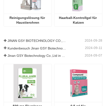
Reinigungslösung für 
Haarball-Kontrollgel für 
Haustierohren
Katzen
2024-09-28
JINAN GSY BIOTECHNOLOGY CO., LTD. nahm an der Pakistan International Livestock Exhibition IPEX 2024 teil
2024-09-11
Kundenbesuch Jinan GSY Biotechnology Co.,Ltd
2024-09-07
Jinan GSY Biotechnology Co.,Ltd in Nanjing VIV Ausstellung
500 mg Fluralaner 
0,5 ml für 