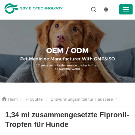
Heim
Produkte
Entwurmungsmittel für Haustiere
1,34 ml zusammengesetzte Fipronil-
Entwurmungstropfen für Haustiere
1,34 ml zusammengesetzte
Tropfen für Hunde
Fipronil-Tropfen für Hunde