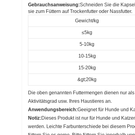
Gebrauchsanweisung:
Schneiden Sie die Kapsel
sie zum Füttern auf Trockenfutter oder Nassfutter.
Gewicht/kg
≤5kg
5-10kg
10-15kg
15-20kg
&gt;20kg
Die oben genannten Futtermengen dienen nur als R
Aktivitätsgrad usw. Ihres Haustieres an.
Anwendungsbereich:
Geeignet für Hunde und Ka
Notiz:
Dieses Produkt ist nur für Hunde und Katzen
werden. Leichte Farbunterschiede bei diesem Produ
füttern Sie es gerne. Bitte füttern Sie innerhalb