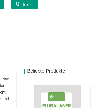
l
Telefon
Beliebte Produkte
 keine
tern,
acht
de und