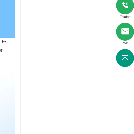
Telefon
. Es
Post
en