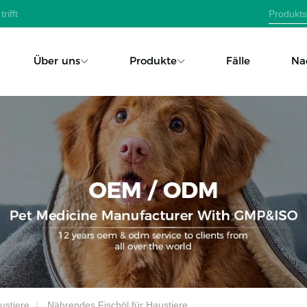
rifft
Über uns
Produkte
Fälle
Na
ustiere
Nährendes Fischöl für Haustiere