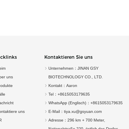
cklinks
Kontaktieren Sie uns
eim
Unternehmen：
JINAN GSY
ber uns
BIOTECHNOLOGY CO., LTD.
rodukte
Kontakt：
Aaron
lle
Tel：
+8615053179635‬
chricht
WhatsApp (Englisch)：
+8615053179635
ntaktiere uns
E-Mail：
tiya.xu@gsyuan.com
R
Adresse：
296 km + 700 Meter,
Nationalstraße 220, östlich des Dorfes