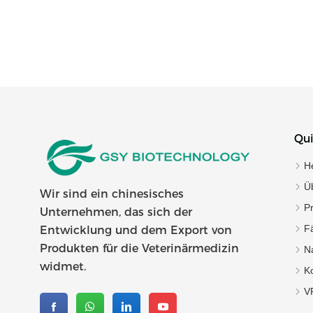
Qui
H
Ü
Wir sind ein chinesisches
P
Unternehmen, das sich der
Fä
Entwicklung und dem Export von
Produkten für die Veterinärmedizin
Na
widmet.
Ko
V