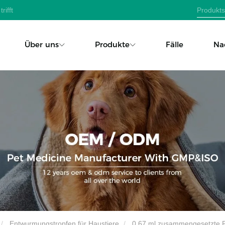
rifft
Über uns
Produkte
Fälle
Na
Entwurmungstropfen für Haustiere
0,67 ml zusammengesetzte Fi