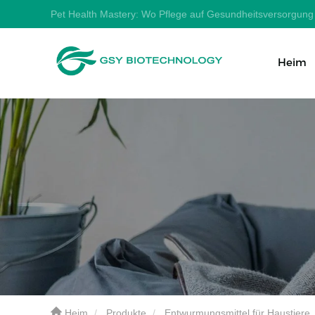
Pet Health Mastery: Wo Pflege auf Gesundheitsversorgung t
Heim
Heim
Produkte
Entwurmungsmittel für Haustiere