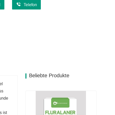
l
Telefon
Beliebte Produkte
el
ss
Hunde
 ist