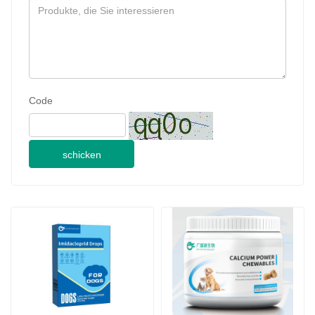
schicken
1,0 ml für Imidacloprid-
Calcium Power 
Spot-on-Lösungen für 
Kautabletten
Hunde
2024-09-28
JINAN GSY BIOTECHNOLOGY CO., LTD. nahm an der Pakistan International Livestock Exhibition IPEX 2024 teil
2024-09-11
Kundenbesuch Jinan GSY Biotechnology Co.,Ltd
2024-09-07
Jinan GSY Biotechnology Co.,Ltd in Nanjing VIV Ausstellung