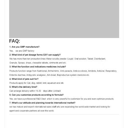
Freigeben:
vorhergehend : 4,0 ml für Hunde Permethrin- und Imidacloprid-Tropfen
nächster : 0,67 ml zusammengesetzte Fipronil-Tropfen für Hunde