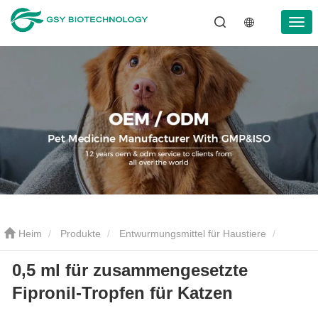
Heim
Produkte
Entwurmungsmittel für Haustiere
0,5 ml für zusammengesetzte
Entwurmungstropfen für Haustiere
0,5 ml für zusammengesetzte
Fipronil-Tropfen für Katzen
Fipronil-Tropfen für Katzen