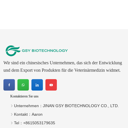
Wir sind ein chinesisches Unternehmen, das sich der Entwicklung
und dem Export von Produkten für die Veterinärmedizin widmet.
Kontaktieren Sie uns
Unternehmen：
JINAN GSY BIOTECHNOLOGY CO., LTD.
Kontakt：
Aaron
Tel：
+8615053179635‬
WhatsApp (Englisch)：
+8615053179635
E-Mail：
tiya.xu@gsyuan.com
Adresse：
296 km + 700 Meter, Nationalstraße 220, östlich
des Dorfes Sijie, Stadt Xiaoli, Bezirk Changqing, Stadt Jinan
Newsletter
Bemühen Sie sich, mehr Tierarzneimittel auf den internationalen
Markt zu bringen.