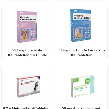
Tabletten
Tabletten
227 mg Firocoxib-
57 mg Für Hunde Firocoxib-
Kautabletten für Hunde
Kautabletten
0,2 g Metronidazol-Tabletten 
50 mg Amoxicillin- und 