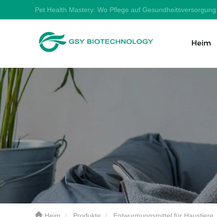
Pet Health Mastery: Wo Pflege auf Gesundheitsversorgung t
Heim
Heim
Produkte
Entwurmungsmittel für Haustiere