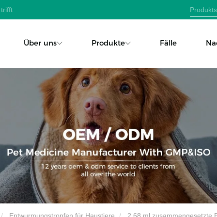
rifft
Über uns
Produkte
Fälle
Na
Entwurmungstropfen für Haustiere
2,68 ml zusammengesetzte Fi