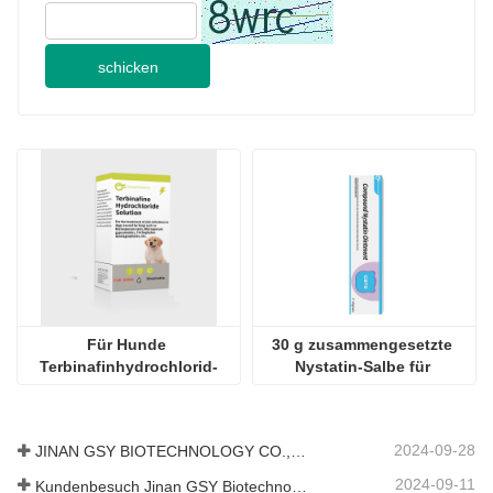
schicken
Für Hunde 
30 g zusammengesetzte 
Terbinafinhydrochlorid-
Nystatin-Salbe für 
Lösung
Haustiere
2024-09-28
JINAN GSY BIOTECHNOLOGY CO., LTD. nahm an der Pakistan International Livestock Exhibition IPEX 2024 teil
2024-09-11
Kundenbesuch Jinan GSY Biotechnology Co.,Ltd