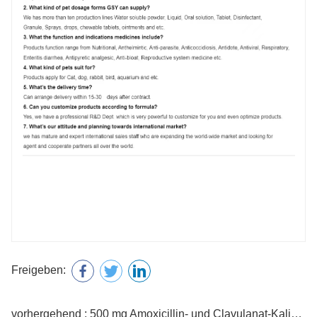
Freigeben:
vorhergehend : 500 mg Amoxicillin- und Clavulanat-Kaliumtabletten für Katzen und Hunde