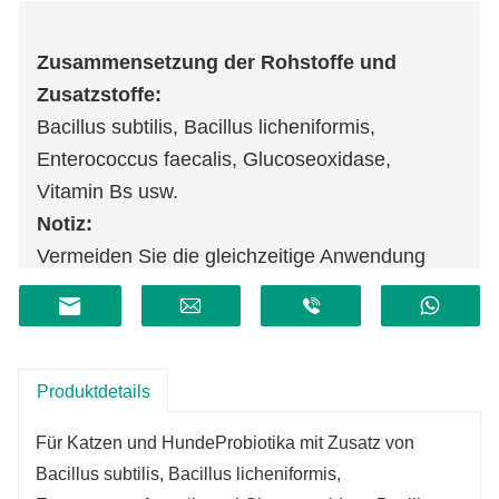
Zusammensetzung der Rohstoffe und
Zusatzstoffe:
Bacillus subtilis, Bacillus licheniformis,
Enterococcus faecalis, Glucoseoxidase,
Vitamin Bs usw.
Notiz:
Vermeiden Sie die gleichzeitige Anwendung
von Antibiotika, Anthelminthika und
Desinfektionsmitteln und verwenden Sie sie im
Abstand von mindestens zwei Tagen.
Paket:
5g/Beutel
Produktdetails
Haltbarkeit:
18 Monate
Für Katzen und Hunde
Probiotika mit Zusatz von
Bacillus subtilis, Bacillus licheniformis,