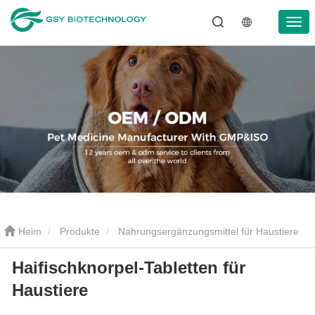
Heim
Produkte
Nahrungsergänzungsmittel für Haustiere
Haifischknorpel-Tabletten für
Haifischknorpel-Tabletten für Haustiere
Haustiere