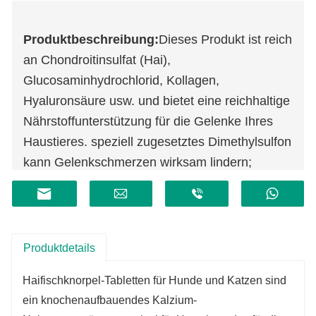
Produktbeschreibung:
Dieses Produkt ist reich
an Chondroitinsulfat (Hai),
Glucosaminhydrochlorid, Kollagen,
Hyaluronsäure usw. und bietet eine reichhaltige
Nährstoffunterstützung für die Gelenke Ihres
Haustieres. speziell zugesetztes Dimethylsulfon
kann Gelenkschmerzen wirksam lindern;
Grünlippmuscheln, Austern und Drynaria
wurden hinzugefügt, um die Knochendichte zu
erhöhen und die Knochen zu stärken. Mit einer
Vielzahl von Vitaminen in wissenschaftlicher
Produktdetails
Dosierung ergänzt eine Flasche den täglichen
Haifischknorpel-Tabletten für Hunde und Katzen sind
Vitaminbedarf von Hunden und Katzen, sorgt
ein knochenaufbauendes Kalzium-
für eine ausgewogene Ernährung, schönes