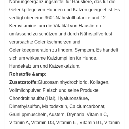
Nahrungsergänzungsmittel für Haustiere, das für die
Haar, aktiviert die Vitalität des Körpers und
Gelenkpflege von Hunden und Katzen geeignet ist. Es
schützt das gesunde Wachstum von
verfügt über eine 360°-Nährstoffbalance und 12
Haustieren.
Kernvitamine, um die Vitalität von Haustieren
umfassend zu schützen und durch Nährstoffverlust
verursachte Gelenkschmerzen und
Gelenkdegeneration zu lindern. Symptom. Es handelt
sich um wirksame Kalziumpillen für Hunde,
Hundekalzium und Katzenkalzium.
Rohstoffe &amp;
Zusatzstoffe:
Glucosaminhydrochlorid, Kollagen,
Vollmilchpulver, Fleisch und seine Produkte,
Chondroitinsulfat (Hai), Hyaluronsäure,
Dimethylsulfon, Maltodextrin, Calciumcarbonat,
Grünlippmuscheln, Austern, Drynaria, Vitamin C,
Vitamin A, Vitamin D3, Vitamin E , Vitamin B1, Vitamin