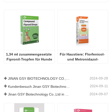
1,34 ml zusammengesetzte 
Für Haustiere: Florfenicol- 
Fipronil-Tropfen für Hunde
und Metronidazol-
Ohrentropfen
2024-09-28
JINAN GSY BIOTECHNOLOGY CO., LTD. nahm an der Pakistan International Livestock Exhibition IPEX 2024 teil
2024-09-11
Kundenbesuch Jinan GSY Biotechnology Co.,Ltd
2024-09-07
Jinan GSY Biotechnology Co.,Ltd in Nanjing VIV Ausstellung