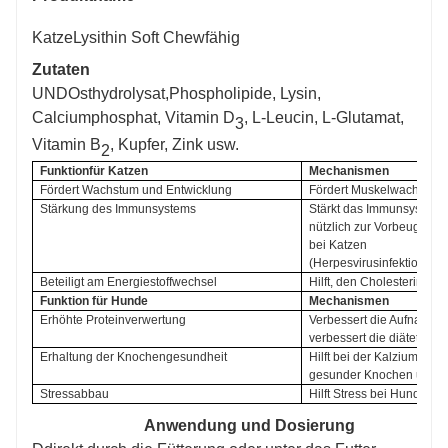
Katze
Lysithin Soft Chew
fähig
Zutaten
UND
Osthydrolysat,
Phospholipide, Lysin,
Calciumphosphat, Vitamin D
, L-Leucin, L-Glutamat,
3
Vitamin B
, Kupfer, Zink usw.
2
Funktion
für Katzen
Mechanismen
Fördert Wachstum und Entwicklung
Fördert Muskelwachstum
Stärkung des Immunsystems
Stärkt das Immunsystem 
nützlich zur Vorbeugun
bei Katzen
(Herpesvirusinfektion).
Beteiligt am Energiestoffwechsel
Hilft, den Cholesterinspi
Funktion
 für Hunde
Mechanismen
Erhöhte Proteinverwertung
Verbessert die Aufnahme 
verbessert die diätetisc
Erhaltung der Knochengesundheit
Hilft bei der Kalziumaufn
gesunder Knochen unerläs
Stressabbau
Hilft Stress bei Hunden 
Anwendung und Dosierung