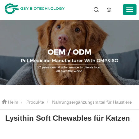
Heim
Produkte
Nahrungsergänzungsmittel für Haustiere
Lysithin Soft Chewables für Katzen
Lysithin Soft Chewables für Katzen