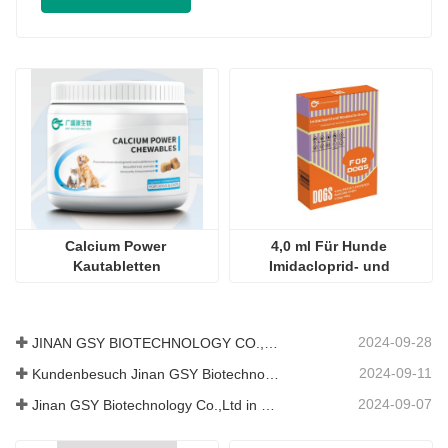
Calcium Power 
4,0 ml Für Hunde 
Kautabletten
Imidacloprid- und 
Moxidectin-Tropfen
2024-09-28
JINAN GSY BIOTECHNOLOGY CO., LTD. nahm an der Pakistan International Livestock Exhibition IPEX 2024 teil
2024-09-11
Kundenbesuch Jinan GSY Biotechnology Co.,Ltd
2024-09-07
Jinan GSY Biotechnology Co.,Ltd in Nanjing VIV Ausstellung