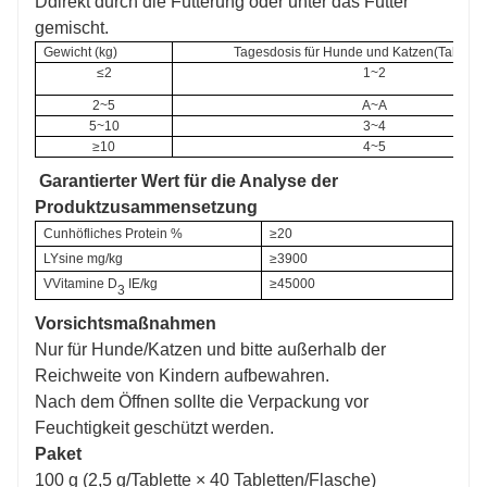
D
direkt durch die Fütterung oder unter das Futter
gemischt.
Gewicht (kg)
Tagesdosis für Hunde und Katzen
(
Tablette
≤2
1~2
2~5
A~A
5~10
3~4
≥10
4~5
Garantierter Wert für die Analyse der
Produktzusammensetzung
C
unhöfliches Protein
%
≥
20
L
Ysine
mg/kg
≥
3900
V
Vitamine
D
IE/kg
≥
45000
3
Vorsichtsmaßnahmen
Nur für Hunde/Katzen und bitte außerhalb der
Reichweite von Kindern aufbewahren.
Nach dem Öffnen sollte die Verpackung vor
Feuchtigkeit geschützt werden.
Paket
100 g (2,5 g/Tablette × 40 Tabletten/Flasche)