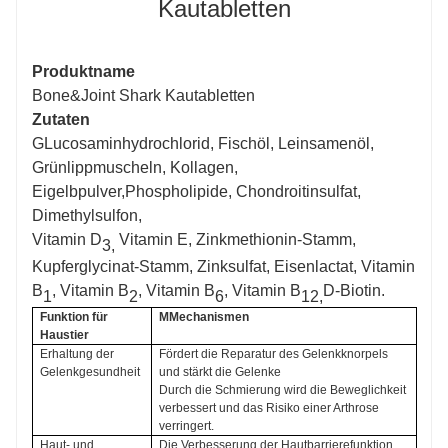
Kautabletten
Produktname
Bone&Joint Shark Kautabletten
Zutaten
G
Lucosaminhydrochlorid, Fischöl, Leinsamenöl,
Grünlippmuscheln, Kollagen,
Eigelbpulver
,
Phospholipide, Chondroitinsulfat,
Dimethylsulfon,
Vitamin D
Vitamin E, Zinkmethionin-Stamm,
3,
Kupferglycinat-Stamm, Zinksulfat, Eisenlactat, Vitamin
B
, Vitamin B
, Vitamin B
, Vitamin B
D-Biotin.
1
2
6
12,
Funktion
für 
M
Mechanismen
Haustier
Erhaltung der 
Fördert die Reparatur des Gelenkknorpels 
Gelenkgesundheit
und stärkt die Gelenke
Durch die Schmierung wird die Beweglichkeit 
verbessert und das Risiko einer Arthrose 
verringert.
Haut- und 
Die Verbesserung der Hautbarrierefunktion 