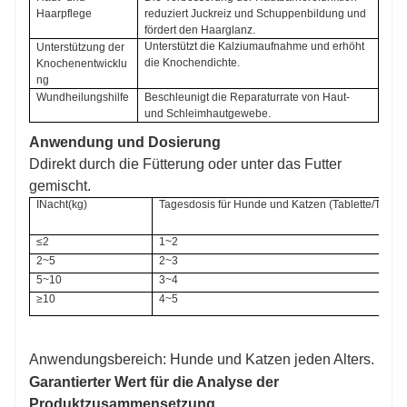
Haarpflege
reduziert Juckreiz und Schuppenbildung und 
fördert den Haarglanz.
Unterstützt die Kalziumaufnahme und erhöht 
Unterstützung der 
die Knochendichte
.
Knochenentwicklu
ng
Wundheilungshilfe
Beschleunigt die Reparaturrate von Haut- 
und Schleimhautgewebe.
Anwendung und Dosierung
D
direkt durch die Fütterung oder unter das Futter
gemischt.
IN
acht
(kg)
Tagesdosis für Hunde und Katzen (
Tablette
/Tag
)
≤
2
1
~2
2
~
5
2~3
5
~
10
3~4
≥10
4~5
Anwendungsbereich: Hunde und Katzen jeden Alters.
Garantierter Wert für die Analyse der
Produktzusammensetzung