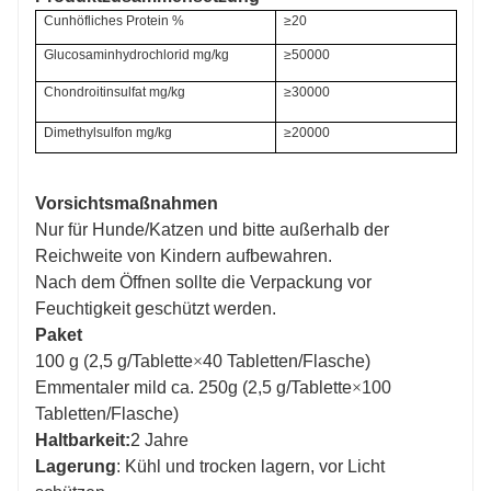
C
unhöfliches Protein
%
≥
20
Glucosaminhydrochlorid
mg/kg
≥
50000
Chondroitinsulfat
mg/kg
≥
30000
Dimethylsulfon
mg/kg
≥
20000
Vorsichtsmaßnahmen
Nur für Hunde/Katzen und bitte außerhalb der
Reichweite von Kindern aufbewahren.
Nach dem Öffnen sollte die Verpackung vor
Feuchtigkeit geschützt werden.
Paket
100 g
(2,5 g/Tablette
×
40 Tabletten/Flasche)
Emmentaler mild ca. 250g
(2,5 g/Tablette
×
100
Tabletten/Flasche)
Haltbarkeit:
2 Jahre
Lagerung
: Kühl und trocken lagern, vor Licht