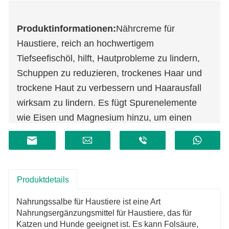
Produktinformationen:
Nährcreme für
Haustiere, reich an hochwertigem
Tiefseefischöl, hilft, Hautprobleme zu lindern,
Schuppen zu reduzieren, trockenes Haar und
trockene Haut zu verbessern und Haarausfall
wirksam zu lindern. Es fügt Spurenelemente
wie Eisen und Magnesium hinzu, um einen
normalen Stoffwechsel aufrechtzuerhalten.
Ergänzen Sie reichhaltige Nährstoffe und
stärken Sie die Immunität. Fügen Sie von
Haustieren benötigte Vitamine wie Vitamin A
Produktdetails
hinzu, um die Körperernährung zu ergänzen
Nahrungssalbe für Haustiere ist eine Art
und die Immunität des Körpers zu regulieren.
Nahrungsergänzungsmittel für Haustiere, das für
Katzen und Hunde geeignet ist. Es kann Folsäure,