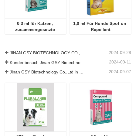
0,3 ml für Katzen, 
1,0 ml Für Hunde Spot-on-
zusammengesetzte 
Repellent
Lösung aus Fipronil und 
Praziquantel zum 
Auftropfen
2024-09-28
JINAN GSY BIOTECHNOLOGY CO., LTD. nahm an der Pakistan International Livestock Exhibition IPEX 2024 teil
2024-09-11
Kundenbesuch Jinan GSY Biotechnology Co.,Ltd
2024-09-07
Jinan GSY Biotechnology Co.,Ltd in Nanjing VIV Ausstellung