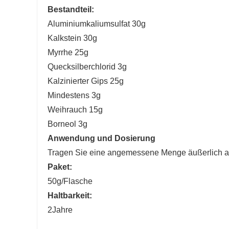
Bestandteil:
Aluminiumkaliumsulfat 30g
Kalkstein 30g
Myrrhe 25g
Quecksilberchlorid 3g
Kalzinierter Gips 25g
Mindestens 3g
Weihrauch 15g
Borneol 3g
Anwendung und Dosierung
Tragen Sie eine angemessene Menge äußerlich auf
Paket:
50g/Flasche
Haltbarkeit:
2
Jahre