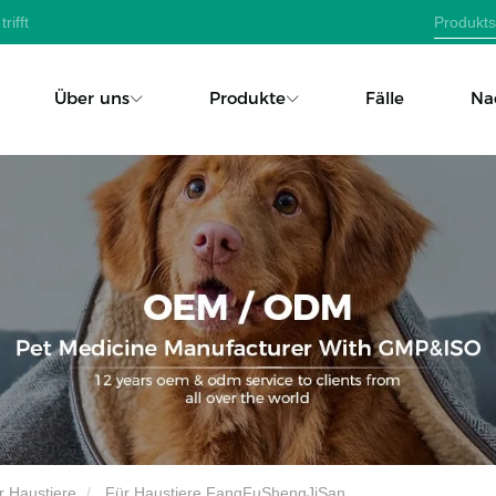
rifft
Über uns
Produkte
Fälle
Na
r Haustiere
Für Haustiere FangFuShengJiSan