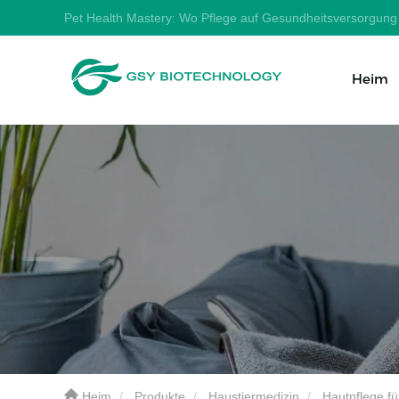
Pet Health Mastery: Wo Pflege auf Gesundheitsversorgung t
Heim
Heim
Produkte
Haustiermedizin
Hautpflege fü