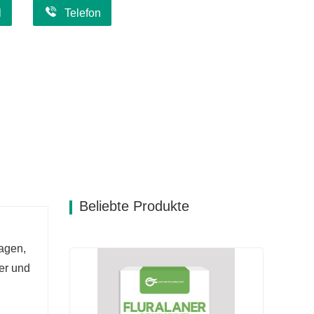
l
Telefon
Beliebte Produkte
n
agen,
er und