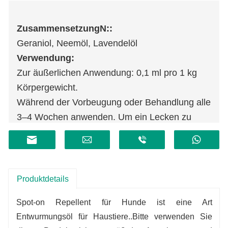
Zusammensetzung
N
::
Geraniol, Neemöl, Lavendelöl
Verwendung:
Zur äußerlichen Anwendung: 0,1 ml pro 1 kg
Körpergewicht.
Während der Vorbeugung oder Behandlung alle
3–4 Wochen anwenden. Um ein Lecken zu
verhindern, wird es auf die Halshaut hinter dem
Kopf des Hundes beschränkt und kann in 3 bis
4 Tropfen aufgeteilt werden.
Spezifikationen:
2,5 ml
Produktdetails
Spot-on Repellent für Hunde ist eine Art
Entwurmungsöl für Haustiere.
.Bitte verwenden Sie