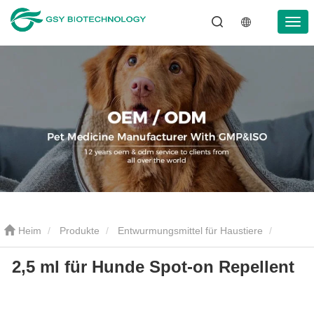
Heim
Produkte
Entwurmungsmittel für Haustiere
2,5 ml für Hunde Spot-on Repellent
Entwurmungsöl für Haustiere
2,5 ml für Hunde Spot-on Repellent