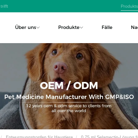
rifft
Über uns
Produkte
Fälle
Na
Entwurmungstropfen für Haustiere
0,75 ml Selamectin-Lösung f