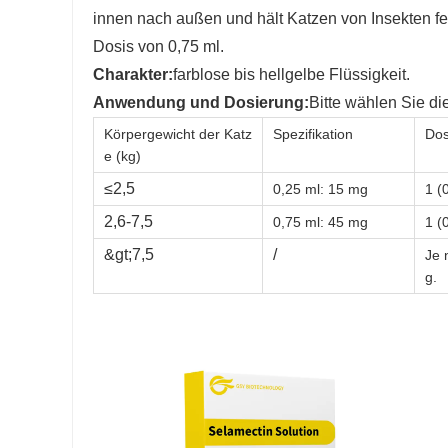
innen nach außen und hält Katzen von Insekten fe
Dosis von 0,75 ml.
Charakter:
farblose bis hellgelbe Flüssigkeit.
Anwendung und Dosierung
:
Bitte wählen Sie d
Körpergewicht der Katz
Spezifikation
Dos
e (kg)
≤2,5
0,25 ml: 15 mg
1 (
2,6-7,5
0,75 ml: 45 mg
1 (
&gt;7,5
/
Je 
g.