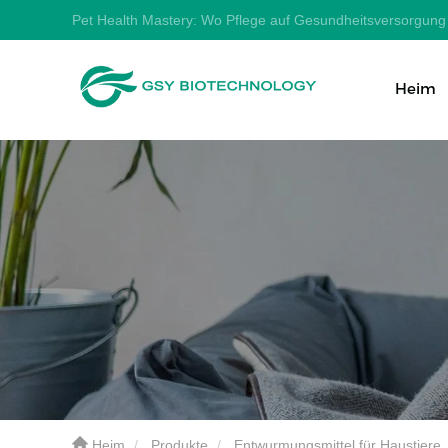
Pet Health Mastery: Wo Pflege auf Gesundheitsversorgung t
Heim
Heim
Produkte
Entwurmungsmittel für Haustiere