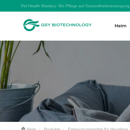
Pet Health Mastery: Wo Pflege auf Gesundheitsversorgung t
Heim
Heim
Produkte
Entwurmungsmittel für Haustiere