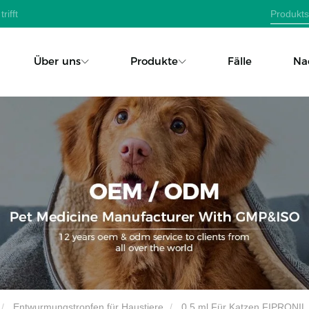
rifft
Über uns
Produkte
Fälle
Na
Entwurmungstropfen für Haustiere
0,5 ml Für Katzen FIPRONI