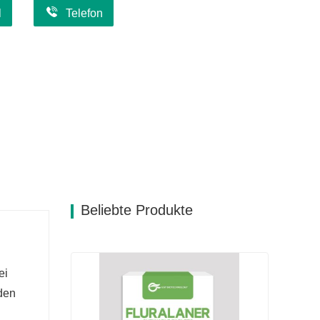
l
Telefon
Beliebte Produkte
ei
den