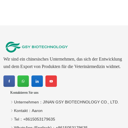
Wir sind ein chinesisches Unternehmen, das sich der Entwicklung
und dem Export von Produkten für die Veterinärmedizin widmet.
Kontaktieren Sie uns
Unternehmen：
JINAN GSY BIOTECHNOLOGY CO., LTD.
Kontakt：
Aaron
Tel：
+8615053179635‬
WhatsApp (Englisch)：
+8615053179635
E-Mail：
tiya.xu@gsyuan.com
Adresse：
296 km + 700 Meter, Nationalstraße 220, östlich
des Dorfes Sijie, Stadt Xiaoli, Bezirk Changqing, Stadt Jinan
Newsletter