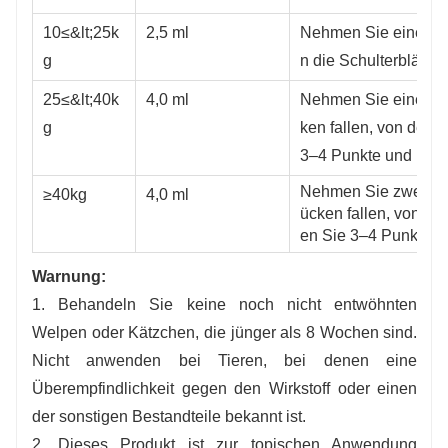
10≤&lt;25k
2,5 ml
Nehmen Sie eine Tub
g
n die Schulterblätter 
25≤&lt;40k
4,0 ml
Nehmen Sie eine Tub
g
ken fallen, von der 
3–4 Punkte und lasse
Nehmen Sie zwei Tub
≥40kg
4,0 ml
ücken fallen, von de
en Sie 3–4 Punkte un
Warnung
:
1. Behandeln Sie keine noch nicht entwöhnten
Welpen oder Kätzchen, die jünger als 8 Wochen sind.
Nicht anwenden bei Tieren, bei denen eine
Überempfindlichkeit gegen den Wirkstoff oder einen
der sonstigen Bestandteile bekannt ist.
2. Dieses Produkt ist zur topischen Anwendung