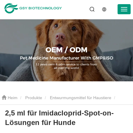
Heim
Produkte
Entwurmungsmittel für Haustiere
2,5 ml für Imidacloprid-Spot-on-
Entwurmungstropfen für Haustiere
2,5 ml für Imidacloprid-Spot-
Lösungen für Hunde
on-Lösungen für Hunde