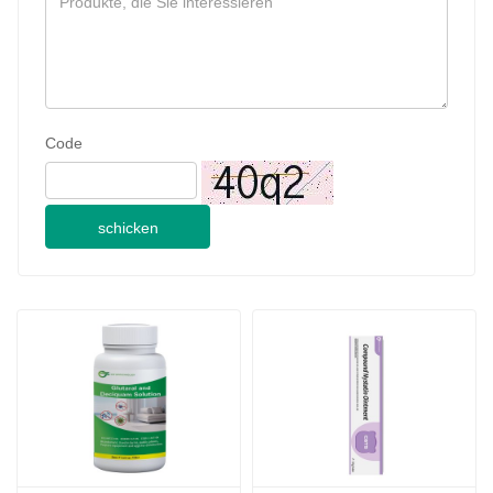
schicken
Glutaral- und Deciquam-
10 g zusammengesetzte 
Lösung für Haustiere
Nystatin-Salbe für 
Haustiere
2024-09-28
JINAN GSY BIOTECHNOLOGY CO., LTD. nahm an der Pakistan International Livestock Exhibition IPEX 2024 teil