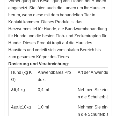
Vorbeugung und Beseitigung von Flöhen bei Hunden
eingesetzt. Sie töten auch die Larven um Ihr Haustier
herum, wenn diese mit dem behandelten Tier in
Kontakt kommen. Dieses Produkt ist das
Herzwurmmittel für Hunde, die Bandwurmbehandlung
für Hunde und die besten Floh- und Zeckentropfen für
Hunde. Dieses Produkt tropft auf die Haut des
Haustiers und verteilt sich vom lokalen Bereich bis
zum gesamten Körper des Tieres.
Dosierung und Verabreichung:
Hund (kg K
Anwendbares Pro
Art der Anwendung
G)
dukt
&lt;4 kg
0,4 ml
Nehmen Sie eine Tub
n die Schulterblätter 
4≤&lt;10kg
1,0 ml
Nehmen Sie eine Tub
n die Schulterblätter 