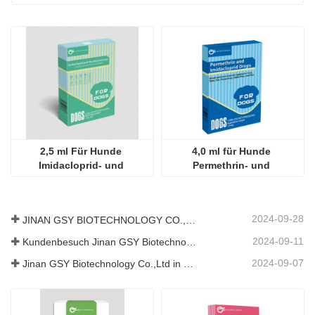
2,5 ml Für Hunde 
4,0 ml für Hunde 
Imidacloprid- und 
Permethrin- und 
Moxidectin-Tropfen
Imidacloprid-Tropfen
2024-09-28
JINAN GSY BIOTECHNOLOGY CO., LTD. nahm an der Pakistan International Livestock Exhibition IPEX 2024 teil
2024-09-11
Kundenbesuch Jinan GSY Biotechnology Co.,Ltd
2024-09-07
Jinan GSY Biotechnology Co.,Ltd in Nanjing VIV Ausstellung