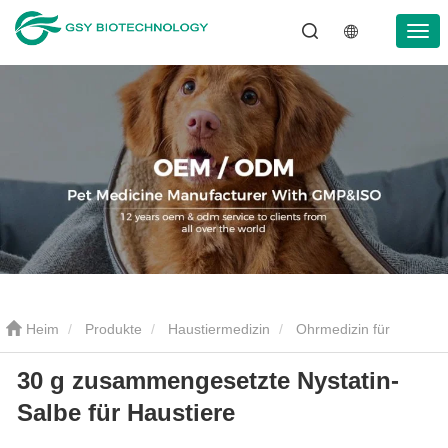
Heim
Produkte
Haustiermedizin
Ohrmedizin für
30 g zusammengesetzte Nystatin-
Haustiere
30 g zusammengesetzte Nystatin-Salbe für Haustiere
Salbe für Haustiere