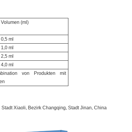
Volumen (ml)
0,5 ml
1,0 ml
2,5 ml
4,0 ml
ination von Produkten mit
nen
 Stadt Xiaoli, Bezirk Changqing, Stadt Jinan, China