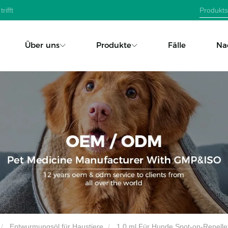
rifft
Über uns
Produkte
Fälle
Na
Entwurmungsöl für Haustiere
1,0 ml Für Hunde Spot-on-Repelle