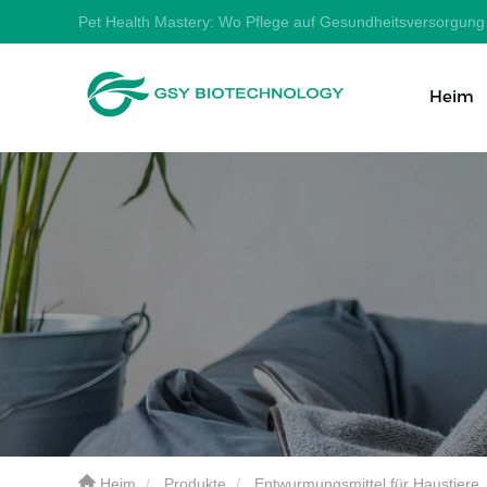
Pet Health Mastery: Wo Pflege auf Gesundheitsversorgung t
Heim
Heim
Produkte
Entwurmungsmittel für Haustiere