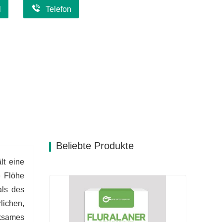
l
Telefon
Beliebte Produkte
lt eine
e Flöhe
als des
lichen,
rksames