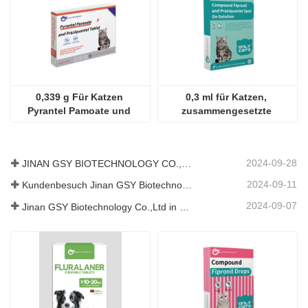
0,339 g Für Katzen 
0,3 ml für Katzen, 
Pyrantel Pamoate und 
zusammengesetzte 
Praziquantel Tabletten
Lösung aus Fipronil und 
Praziquantel zum 
Auftropfen
2024-09-28
JINAN GSY BIOTECHNOLOGY CO., LTD. nahm an der Pakistan International Livestock Exhibition IPEX 2024 teil
2024-09-11
Kundenbesuch Jinan GSY Biotechnology Co.,Ltd
2024-09-07
Jinan GSY Biotechnology Co.,Ltd in Nanjing VIV Ausstellung