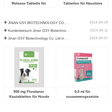
Release-Tablette für 
Tabletten für Haustiere
Haustiere
2024-09-28
JINAN GSY BIOTECHNOLOGY CO., LTD. nahm an der Pakistan International Livestock Exhibition IPEX 2024 teil
2024-09-11
Kundenbesuch Jinan GSY Biotechnology Co.,Ltd
2024-09-07
Jinan GSY Biotechnology Co.,Ltd in Nanjing VIV Ausstellung
500 mg Fluralaner 
0,5 ml für 
Kautabletten für Hunde
zusammengesetzte 
Fipronil-Tropfen für Katzen