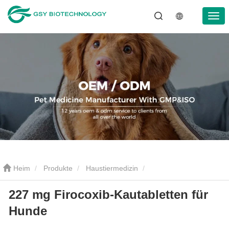
Heim
Produkte
Haustiermedizin
227 mg Firocoxib-Kautabletten für
Entzündungshemmendes Mittel für Haustiere
227 mg Firocoxib-
Hunde
Kautabletten für Hunde