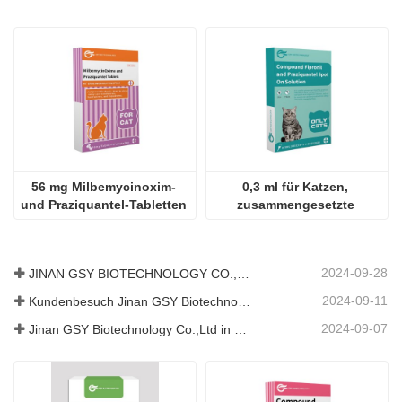
56 mg Milbemycinoxim- 
0,3 ml für Katzen, 
und Praziquantel-Tabletten 
zusammengesetzte 
für Katzen
Lösung aus Fipronil und 
Praziquantel zum 
Auftropfen
2024-09-28
JINAN GSY BIOTECHNOLOGY CO., LTD. nahm an der Pakistan International Livestock Exhibition IPEX 2024 teil
2024-09-11
Kundenbesuch Jinan GSY Biotechnology Co.,Ltd
2024-09-07
Jinan GSY Biotechnology Co.,Ltd in Nanjing VIV Ausstellung