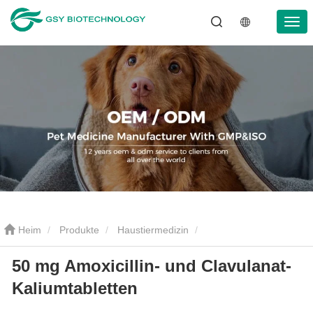
Heim
Produkte
Haustiermedizin
50 mg Amoxicillin- und Clavulanat-
Entzündungshemmendes Mittel für Haustiere
50 mg Amoxicillin-
Kaliumtabletten
und Clavulanat-Kaliumtabletten