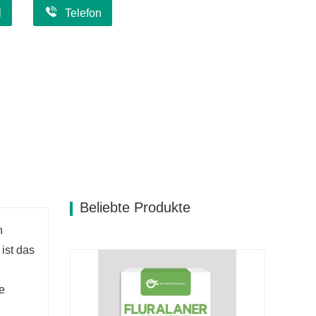
l
Telefon
Beliebte Produkte
n
ist das
e