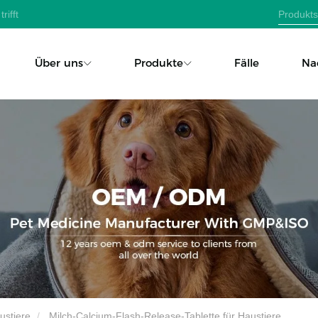
rifft
Über uns
Produkte
Fälle
Na
ustiere
Milch-Calcium-Flash-Release-Tablette für Haustiere