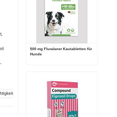
t,
it
500 mg Fluralaner Kautabletten für 
Hunde
-
500 mg Fluralaner Kautabletten für Hunde
Jetzt Kontakt aufnehmen
tigkeit (10 %)