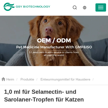
Heim
Produkte
Entwurmungsmittel für Haustiere
1,0 ml für Selamectin- und
Entwurmungstropfen für Haustiere
1,0 ml für Selamectin- und
Sarolaner-Tropfen für Katzen
Sarolaner-Tropfen für Katzen