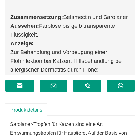
Zusammensetzung:
Selamectin und Sarolaner
Aussehen:
Farblose bis gelb transparente
Flüssigkeit.
Anzeige:
Zur Behandlung und Vorbeugung einer
Flohinfektion bei Katzen, Hilfsbehandlung bei
allergischer Dermatitis durch Flöhe;
Behandlung von Zecken-, Ohrmilben- und
Läusebefall bei Katzen;
Behandeln Sie Infektionen mit Spulwürmern
und Hakenwürmern bei Katzen;
Produktdetails
Verhindern Sie Herzwurmerkrankungen bei
Katzen.
Sarolaner-Tropfen für Katzen sind eine Art
Entwurmungstropfen für Haustiere. Auf der Basis von