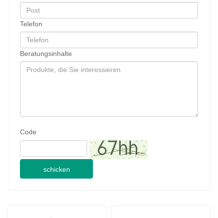
schicken
Für Haustiere: Florfenicol- 
68ug 163mg für Hunde 
und Metronidazol-
Ivermectin und Pyrantel 
Ohrentropfen
Pamoate Kautabletten
2024-09-28
JINAN GSY BIOTECHNOLOGY CO., LTD. nahm an der Pakistan International Livestock Exhibition IPEX 2024 teil
2024-09-11
Kundenbesuch Jinan GSY Biotechnology Co.,Ltd