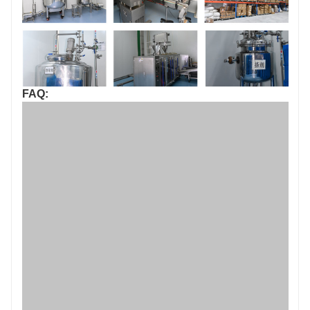
Freigeben:
vorhergehend : 0,25 ml für Selamectin- und Sarolaner-Tropfen für Katzen