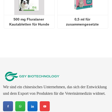
Wir sind ein chinesisches Unternehmen, das sich der Entwicklung
und dem Export von Produkten für die Veterinärmedizin widmet.
Kontaktieren Sie uns
Unternehmen：
JINAN GSY BIOTECHNOLOGY CO., LTD.
Kontakt：
Aaron
Tel：
+8615053179635‬
WhatsApp (Englisch)：
+8615053179635
E-Mail：
tiya.xu@gsyuan.com
Adresse：
296 km + 700 Meter, Nationalstraße 220, östlich
des Dorfes Sijie, Stadt Xiaoli, Bezirk Changqing, Stadt Jinan
Newsletter
Bemühen Sie sich, mehr Tierarzneimittel auf den internationalen