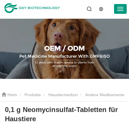
Heim
Produkte
Haustiermedizin
Andere Medikamente
0,1 g Neomycinsulfat-Tabletten für
0,1 g Neomycinsulfat-Tabletten für Haustiere
Haustiere