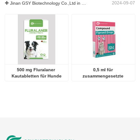
für Katzen
2024-09-28
JINAN GSY BIOTECHNOLOGY CO., LTD. nahm an der Pakistan International Livestock Exhibition IPEX 2024 teil
2024-09-11
Kundenbesuch Jinan GSY Biotechnology Co.,Ltd
2024-09-07
Jinan GSY Biotechnology Co.,Ltd in Nanjing VIV Ausstellung
500 mg Fluralaner 
0,5 ml für 
Kautabletten für Hunde
zusammengesetzte 
Fipronil-Tropfen für Katzen