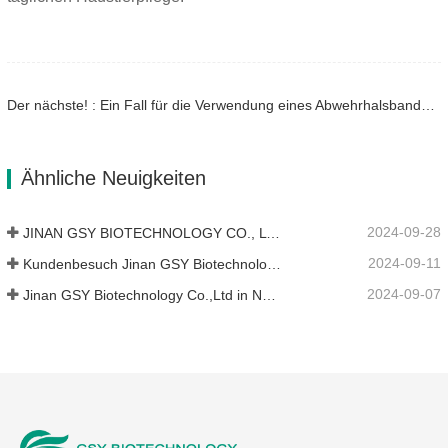
Der nächste! : Ein Fall für die Verwendung eines Abwehrhalsbandes für Katzen und Hunde
Ähnliche Neuigkeiten
2024-09-28
JINAN GSY BIOTECHNOLOGY CO., LTD. nahm an der Pakistan International Livestock Exhibition IPEX 2024 teil
2024-09-11
Kundenbesuch Jinan GSY Biotechnology Co.,Ltd
2024-09-07
Jinan GSY Biotechnology Co.,Ltd in Nanjing VIV Ausstellung