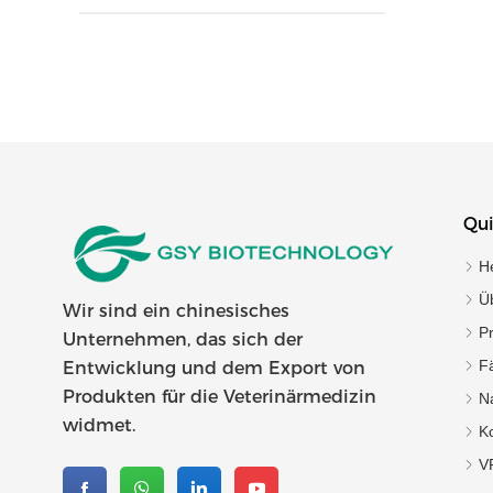
Jetzt
Qui
H
Ü
Wir sind ein chinesisches
P
Unternehmen, das sich der
Fä
Entwicklung und dem Export von
Produkten für die Veterinärmedizin
Na
widmet.
Ko
V