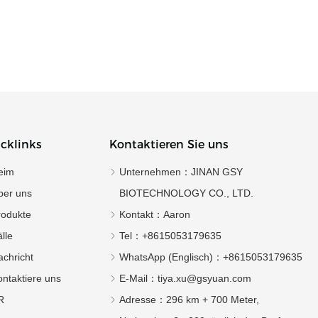
 Kontakt aufnehmen
Jetzt Kontakt aufnehmen
cklinks
Kontaktieren Sie uns
eim
Unternehmen：
JINAN GSY
ber uns
BIOTECHNOLOGY CO., LTD.
rodukte
Kontakt：
Aaron
lle
Tel：
+8615053179635‬
chricht
WhatsApp (Englisch)：
+8615053179635
ntaktiere uns
E-Mail：
tiya.xu@gsyuan.com
R
Adresse：
296 km + 700 Meter,