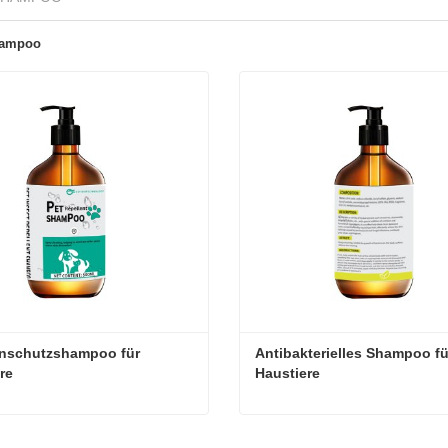
hampoo
nschutzshampoo für 
Antibakterielles Shampoo für
re
Haustiere
Insektenschutzshampoo für Haustiere