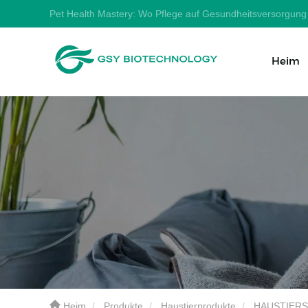
Pet Health Mastery: Wo Pflege auf Gesundheitsversorgung t
Heim
Heim
Produkte
Haustierprodukte
HAUSTIER